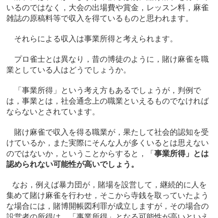
いるのではなく，大会の出場費や賞金，レッスン料，麻雀
雑誌の原稿料等で収入を得ているものと思われます。
それらによる収入は事業所得と考えられます。
プロ雀士とは異なり，昔の博徒のように，賭け麻雀を職
業としている人はどうでしょうか。
「事業所得」という考え方もあるでしょうが，判例で
は，事業とは，社会通念上の職業といえるものでなければ
ならないとされています。
賭け麻雀で収入を得る職業が，果たして社会的認知を受
けているか，また実際にそんな人が多くいるとは思えない
のではないか，ということからすると，「
事業所得」とは
認められない可能性が高いでしょう
。
なお，例えば暴力団が，賭場を設営して，継続的に人を
集めて賭け麻雀を行わせ，そこから寺銭を取っていたよう
な場合には，賭博開帳図利罪が成立しますが，その場合の
設営者の所得は，「事業所得」となる可能性が高いといえ