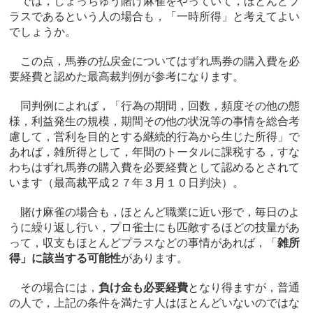
では，しょっちゅう賭け麻雀をやっていて，ほとんどプ
ラスであるという人の場合も，「一時所得」と考えてよい
でしょうか。
この点，馬券の払戻金についてはずれ馬券の購入費を必
要経費と認めた最高裁判例が参考になります。
同判例によれば，「行為の期間，回数，頻度その他の態
様，利益発生の規模，期間その他の状況等の事情を総合考
慮して，営利を目的とする継続的行為から生じた所得」で
あれば，雑所得として，年間のトータルに課税する，すな
わちはずれ馬券の購入費を必要経費として認めるとされて
います（最高裁平成２７年３月１０日判決）。
賭け麻雀の場合も，ほとんど職業に近い形で，毎日のよ
うに繰り返し行い，プロ雀士にも匹敵するほどの技量があ
って，収支もほとんどプラスなどの事情があれば，「
雑所
得」に該当する可能性
があります。
その場合には，
負け金も必要経費
となり得ますが，普通
の人で，上記の条件を満たす人はほとんどいないのではな