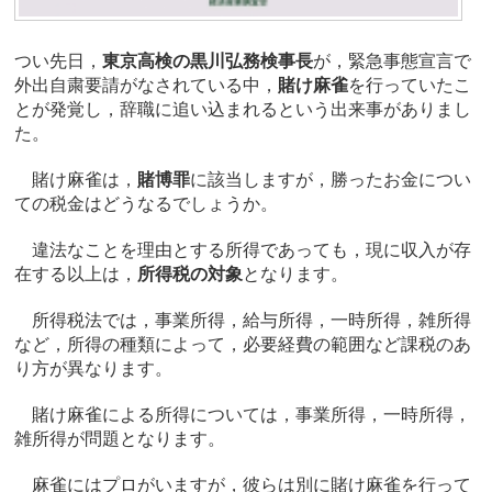
つい先日，
東京高検の黒川弘務検事長
が，緊急事態宣言で
外出自粛要請がなされている中，
賭け麻雀
を行っていたこ
とが発覚し，辞職に追い込まれるという出来事がありまし
た。
賭け麻雀は，
賭博罪
に該当しますが，勝ったお金につい
ての税金はどうなるでしょうか。
違法なことを理由とする所得であっても，現に収入が存
在する以上は，
所得税の対象
となります。
所得税法では，事業所得，給与所得，一時所得，雑所得
など，所得の種類によって，必要経費の範囲など課税のあ
り方が異なります。
賭け麻雀による所得については，事業所得，一時所得，
雑所得が問題となります。
麻雀にはプロがいますが，彼らは別に賭け麻雀を行って