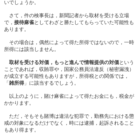
いでしょうか。
さて，件の検事長は，新聞記者から取材を受ける立場
で，
接待麻雀
としてわざと勝たしてもらっていた可能性も
あります。
その場合は，偶然によって得た所得ではないので，一時
所得には該当しません。
取材を受ける対価，もっと進んで情報提供の対価
という
ことであれば，収賄罪や，国家公務員法違反（秘密漏洩）
が成立する可能性もありますが，所得税との関係では，
「
雑所得
」に該当するでしょう。
以上のように，賭け麻雀によって得たお金にも，税金が
かかります。
ただ，そもそも賭博は違法な犯罪で，勤務先における懲
戒の対象になるだけでなく，時には逮捕，起訴されること
もあり得ます。