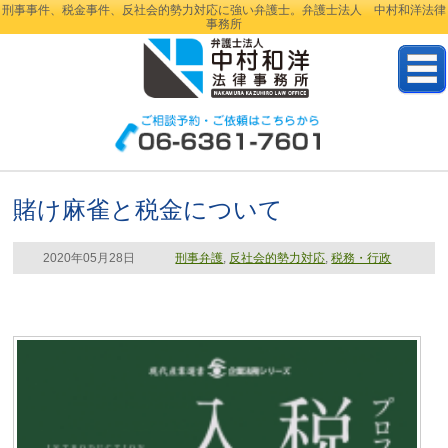
刑事事件、税金事件、反社会的勢力対応に強い弁護士。弁護士法人 中村和洋法律
事務所
賭け麻雀と税金について
2020年05月28日
刑事弁護
,
反社会的勢力対応
,
税務・行政